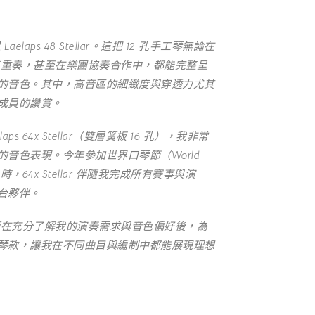
elaps 48 Stellar。這把 12 孔手工琴無論在
o 的三重奏，甚至在樂團協奏合作中，都能完整呈
的音色。其中，高音區的細緻度與穿透力尤其
成員的讚賞。
ps 64x Stellar（雙層簧板 16 孔），我非常
音色表現。今年參加世界口琴節（World
val）時，64x Stellar 伴隨我完成所有賽事與演
台夥伴。
 製琴師在充分了解我的演奏需求與音色偏好後，為
琴款，讓我在不同曲目與編制中都能展現理想