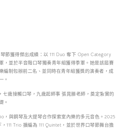
獲得傑出成績：以 111 Duo 奪下 Open Category
t 取得亞軍，並於半音階口琴獨奏青年組獲得季軍。她是該屆賽
樂編制包辦前二名、並同時在青年組獲獎的演奏者，成
一。
台灣，七歲接觸口琴，九歲起師事 張晁滕老師，奠定紮實的
礎。
1 Trio，與鋼琴及大提琴合作探索室內樂的多元音色。2025
11 Trio 擴編為 111 Quintet，並於世界口琴節舞台擔