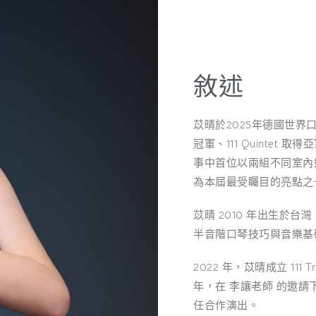
敘述
苡晴於2025年德國世界口琴節
冠軍、111 Quinte
事中首位以兩組不同室內
為本屆最受矚目的亮點之
苡晴 2010 年出生於
半音階口琴技巧與音樂基
2022 年，苡晴成立 11
年，在 李讓老師 的邀請下，1
任合作演出。