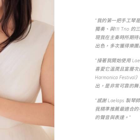
"我的第一把手工琴是 La
獨奏、與111 Tri
現我在主奏時所期待
出色，多次獲得樂團
"接著我開始使用 Laela
喜愛它溫潤且富層次的
Harmonica Festi
出，是非常可靠的舞
"感謝 Laelaps
我精準推薦最適合的
的聲音與表達。"