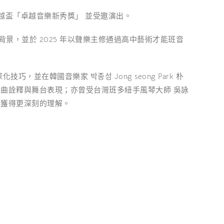
灣卓越盃「卓越音樂新秀獎」 並受邀演出。
景，並於 2025 年以聲樂主修通過高中藝術才能班音
技巧，並在韓國音樂家 박종성 Jong seong Park 朴
樂曲詮釋與舞台表現；亦曾受台灣班多紐手風琴大師 吳詠
目獲得更深刻的理解。