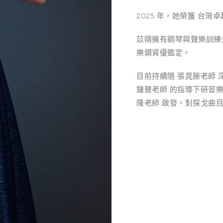
2025 年，她榮獲 台
苡晴擁有鋼琴與聲樂訓練背
樂類資優鑑定。
目前持續隨 張晁滕老師 深化
鍾聲老師 的指導下研習
隆老師 啟發，對探戈曲